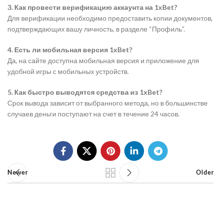
3. Как провести верификацию аккаунта на 1xBet?
Для верификации необходимо предоставить копии документов,
подтверждающих вашу личность, в разделе “Профиль”.
4. Есть ли мобильная версия 1xBet?
Да, на сайте доступна мобильная версия и приложение для
удобной игры с мобильных устройств.
5. Как быстро выводятся средства из 1xBet?
Срок вывода зависит от выбранного метода, но в большинстве
случаев деньги поступают на счет в течение 24 часов.
Newer
Older