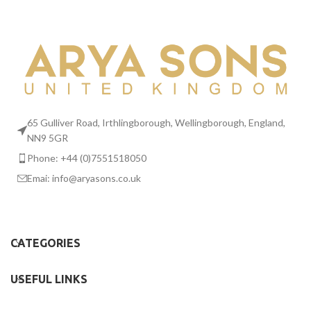
65 Gulliver Road, Irthlingborough, Wellingborough, England,
NN9 5GR
Phone: +44 (0)7551518050
Emai:
info@aryasons.co.uk
CATEGORIES
USEFUL LINKS