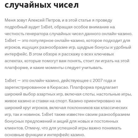
случайных чисел
Меня зовут Алексей Петров, и в этой статье я проведу
подробный аудит 1xBet, обращая особое внимание на
честность генератора случайных чисел данного онлайн-казино.
1xBet — это популярное онлайн-казино, которое подходит для
игроков, ищущих разнообразие игр, щедрые бонусы и удобный
интерфейс. В этом обзоре я расскажу о всех ключевых
аспектах, которые помогут вам понять, стоит ли играть на этой
платформе, и какие моменты следует учитывать.
1xBet — это онлайн-казино, действующее с 2007 года и
зарегистрированное в Кюрасао. Платформа предлагает
широкий выбор азартных игр, включая слоты, настольные игры,
живое казино и ставки на спорт. Казино ориентировано на
широкий круг игроков, включая поклонников как классических
игр, так и новинок. 1xBet также известен своим разнообразием
бонусных предложений и акций для новых и постоянных
клиентов. Отмечу, что для успешной игры важно понимать
основные функции и интерфейс казино.