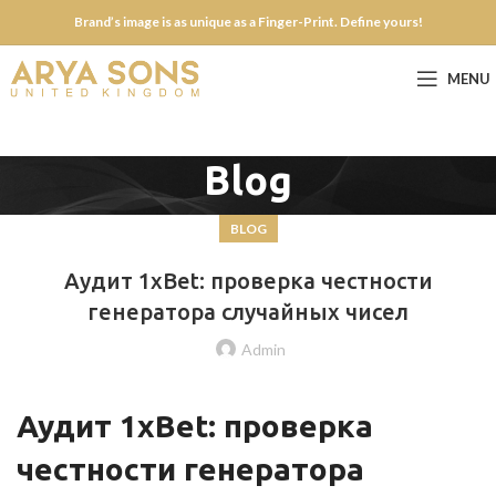
Brand’s image is as unique as a Finger-Print. Define yours!
MENU
Blog
BLOG
Аудит 1xBet: проверка честности
генератора случайных чисел
Admin
Аудит 1xBet: проверка
честности генератора