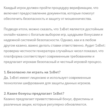
Каждый игрок должен пройти процедуру верификации, что
включает предоставление документов, которые помогут
обеспечить безопасность и защиту от мошенничества.
Подводя итоги, можно сказать, что 1xBet является достойным
онлайн-казино с богатым выбором игр, щедрыми бонусами и
надежной системой безопасности. Однако, как и в любом
другом казино, важно делать ставки ответственно. Аудит 1xBet:
проверка честности генератора случайных чисел показал, что
платформа соответствует современным требованиям и
предлагает игрокам безопасный и честный игровой процесс.
1. Безопасно ли играть на 1xBet?
Да, 1xBet имеет лицензию и использует современные
технологии шифрования для защиты данных игроков.
2. Какие бонусы предлагает 1xBet?
Казино предлагает приветственный бонус, фриспины и
различные акции, которые регулярно обновляются.