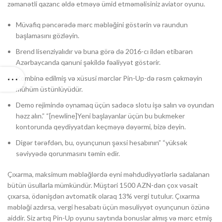
zəmanətli qazanc əldə etməyə ümid etməməlisiniz aviator oyunu.
Müvafiq pəncərədə mərc məbləğini göstərin və raundun
başlamasını gözləyin.
Brend lisenziyalıdır və buna görə də 2016-cı ildən etibarən
Azərbaycanda qanuni şəkildə fəaliyyət göstərir.
Kombinə edilmiş və xüsusi mərclər Pin-Up-də rəsm çəkməyin
mühüm üstünlüyüdür.
Demo rejimində oynamaq üçün sadəcə slotu işə salın və oyundan
həzz alın.” “[newline]Yeni başlayanlar üçün bu bukmeker
kontorunda qeydiyyatdan keçməyə dəyərmi, bizə deyin.
Digər tərəfdən, bu, oyunçunun şəxsi hesabının” “yüksək
səviyyədə qorunmasını təmin edir.
Çıxarma, maksimum məbləğlərdə eyni məhdudiyyətlərlə sadalanan
bütün üsullarla mümkündür. Müştəri 1500 AZN-dən çox vəsait
çıxarsa, ödənişdən avtomatik olaraq 13% vergi tutulur. Çıxarma
məbləği azdırsa, vergi hesabatı üçün məsuliyyət oyunçunun özünə
aiddir. Siz artıq Pin-Up oyunu saytında bonuslar almış və mərc etmiş