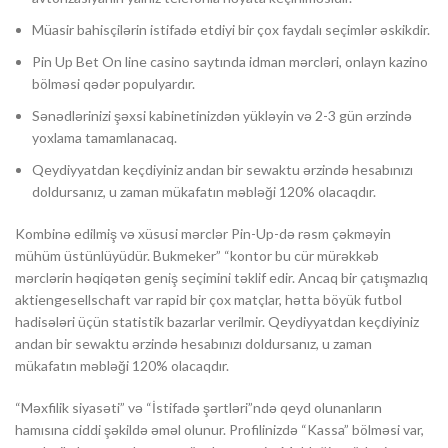
Müasir bahisçilərin istifadə etdiyi bir çox faydalı seçimlər əskikdir.
Pin Up Bet On line casino saytında idman mərcləri, onlayn kazino
bölməsi qədər populyardır.
Sənədlərinizi şəxsi kabinetinizdən yükləyin və 2-3 gün ərzində
yoxlama tamamlanacaq.
Qeydiyyatdan keçdiyiniz andan bir sewaktu ərzində hesabınızı
doldursanız, u zaman mükafatın məbləği 120% olacaqdır.
Kombinə edilmiş və xüsusi mərclər Pin-Up-də rəsm çəkməyin
mühüm üstünlüyüdür. Bukmeker” “kontor bu cür mürəkkəb
mərclərin həqiqətən geniş seçimini təklif edir. Ancaq bir çatışmazlıq
aktiengesellschaft var rapid bir çox matçlar, hətta böyük futbol
hadisələri üçün statistik bazarlar verilmir. Qeydiyyatdan keçdiyiniz
andan bir sewaktu ərzində hesabınızı doldursanız, u zaman
mükafatın məbləği 120% olacaqdır.
“Məxfilik siyasəti” və “İstifadə şərtləri”ndə qeyd olunanların
hamısına ciddi şəkildə əməl olunur. Profilinizdə “Kassa” bölməsi var,