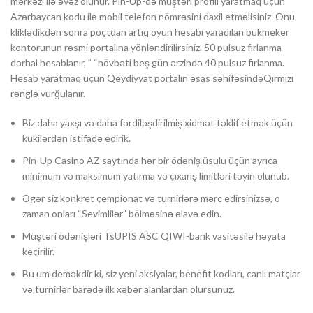
mərkəzi ilə əvəz olunur. Pin-Up-də müştəri profili yaratmaq üçün
Azərbaycan kodu ilə mobil telefon nömrəsini daxil etməlisiniz. Onu
kliklədikdən sonra poçtdan artıq oyun hesabı yaradılan bukmeker
kontorunun rəsmi portalına yönləndirilirsiniz. 50 pulsuz fırlanma
dərhal hesablanır, ” “növbəti beş gün ərzində 40 pulsuz fırlanma.
Hesab yaratmaq üçün Qeydiyyat portalın əsas səhifəsindəQırmızı
rənglə vurğulanır.
Biz daha yaxşı və daha fərdiləşdirilmiş xidmət təklif etmək üçün
kukilərdən istifadə edirik.
Pin-Up Casino AZ saytında hər bir ödəniş üsulu üçün ayrıca
minimum və maksimum yatırma və çıxarış limitləri təyin olunub.
Əgər siz konkret çempionat və turnirlərə mərc edirsinizsə, o
zaman onları “Sevimlilər” bölməsinə əlavə edin.
Müştəri ödənişləri TsUPIS ASC QIWI-bank vasitəsilə həyata
keçirilir.
Bu um deməkdir ki, siz yeni aksiyalar, benefit kodları, canlı matçlar
və turnirlər barədə ilk xəbər alanlardan olursunuz.