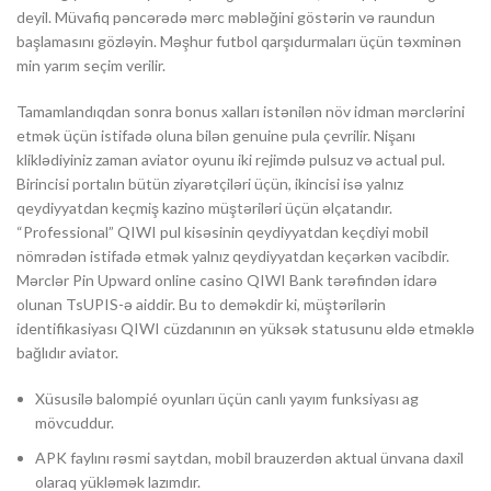
deyil. Müvafiq pəncərədə mərc məbləğini göstərin və raundun
başlamasını gözləyin. Məşhur futbol qarşıdurmaları üçün təxminən
min yarım seçim verilir.
Tamamlandıqdan sonra bonus xalları istənilən növ idman mərclərini
etmək üçün istifadə oluna bilən genuine pula çevrilir. Nişanı
kliklədiyiniz zaman aviator oyunu iki rejimdə pulsuz və actual pul.
Birincisi portalın bütün ziyarətçiləri üçün, ikincisi isə yalnız
qeydiyyatdan keçmiş kazino müştəriləri üçün əlçatandır.
“Professional” QIWI pul kisəsinin qeydiyyatdan keçdiyi mobil
nömrədən istifadə etmək yalnız qeydiyyatdan keçərkən vacibdir.
Mərclər Pin Upward online casino QIWI Bank tərəfindən idarə
olunan TsUPIS-ə aiddir. Bu to deməkdir ki, müştərilərin
identifikasiyası QIWI cüzdanının ən yüksək statusunu əldə etməklə
bağlıdır aviator.
Xüsusilə balompié oyunları üçün canlı yayım funksiyası ag
mövcuddur.
APK faylını rəsmi saytdan, mobil brauzerdən aktual ünvana daxil
olaraq yükləmək lazımdır.