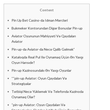
Content
Pin Up Bet Casino-da Idman Mərcləri
Bukmeker Kontorundan Digər Bonuslar Pin-up
Aviator Oyununun Mahiyyəti Və Qaydaları
Aviator
Pin-up-da Aviator-da Necə Qalib Gəlmək”
Kataloqda Real Pul Ilə Oynamaq Üçün Ən Yaxşı
Oyun Hansıdır?
Pin-up Kazinosundakı Ən Yaxşı Oyunlar
““pin-up Aviator: Oyun Qaydaları Və
Strategiyalar
Tətbiqi Necə Yükləmək Və Telefonda Kazinoda
Oynamaq Olar?
“pin-up Aviator: Oyun Qaydaları Və