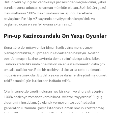
Bütün yeni oyunçular verifikasiya prosesindən keçməlidirlər, yalnız
bundan sonra uduşları çıxarmaq mümkün olacaq. Sizin bütün şəxsi
məlumatlarınız 100% məxfi saxlanılır və üçüncü tərəflərlə
paylaşılmır. Pin-Up AZ saytında qeydiyyatdan keçmisiniz və
başlamaq üçün ən sərfəli oyunu axtarırsınız?
Pin-up Kazinosundakı Ən Yaxşı Oyunlar
Buna görə də, müəyyən bir idman hadisəsinə mərc etməyi
planlaşdırırsınızsa, bu proseduru əvvəlcədən başlayın. Aviator
position maşını kazino saytında demo rejimində işə salına bilər.
Turların statistikasında one million və en este momento daha çox
əmsalla qaliblər var. Belə bir qalibiyyəti slotlarda cekpot almaqla
müqayisə etmək olar. Biz daha yaxşı və daha fərdiləşdirilmiş xidmət
təklif etmək üçün kukilərdən istifadə edirik.
Olar İnternetdə təqdim olunan heç bir sxem və ahora strategiya
100% nəticəyə zəmanət verə bilməz. Aviator, təyyarənin” “uçuş
alqoritmini hesablamağa olanak verməyən təsadüfi ədədlər
generatoru üzərində işləyir. İstədiyiniz idman növünü tez tapmaq