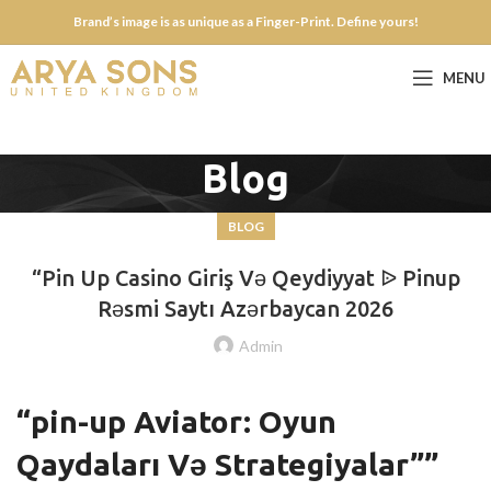
Brand’s image is as unique as a Finger-Print. Define yours!
MENU
Blog
BLOG
“Pin Up Casino Giriş Və Qeydiyyat ᐉ Pinup
Rəsmi Saytı Azərbaycan 2026
Admin
“pin-up Aviator: Oyun
Qaydaları Və Strategiyalar””