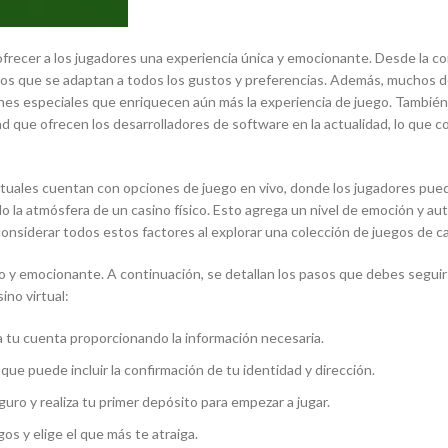
 ofrecer a los jugadores una experiencia única y emocionante. Desde la 
os que se adaptan a todos los gustos y preferencias. Además, muchos 
ones especiales que enriquecen aún más la experiencia de juego. También
dad que ofrecen los desarrolladores de software en la actualidad, lo que c
virtuales cuentan con opciones de juego en vivo, donde los jugadores pu
do la atmósfera de un casino físico. Esto agrega un nivel de emoción y au
onsiderar todos estos factores al explorar una colección de juegos de cas
llo y emocionante. A continuación, se detallan los pasos que debes seguir
ino virtual:
tra tu cuenta proporcionando la información necesaria.
que puede incluir la confirmación de tu identidad y dirección.
ro y realiza tu primer depósito para empezar a jugar.
os y elige el que más te atraiga.