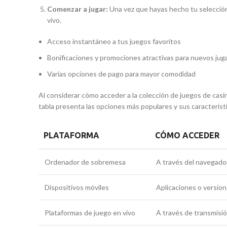
Comenzar a jugar:
Una vez que hayas hecho tu selección
vivo.
Acceso instantáneo a tus juegos favoritos
Bonificaciones y promociones atractivas para nuevos ju
Varias opciones de pago para mayor comodidad
Al considerar cómo acceder a la colección de juegos de casin
tabla presenta las opciones más populares y sus característ
PLATAFORMA
CÓMO ACCEDER
Ordenador de sobremesa
A través del navegad
Dispositivos móviles
Aplicaciones o versio
Plataformas de juego en vivo
A través de transmisió