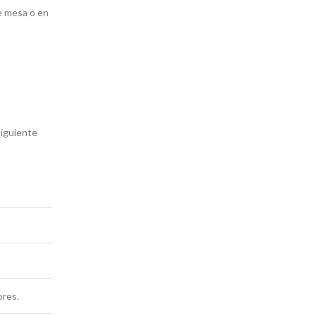
e mesa o en
siguiente
ores.