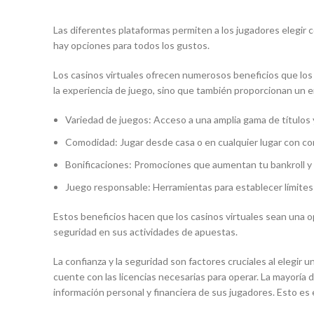
Las diferentes plataformas permiten a los jugadores elegir 
hay opciones para todos los gustos.
Los casinos virtuales ofrecen numerosos beneficios que los 
la experiencia de juego, sino que también proporcionan un 
Variedad de juegos: Acceso a una amplia gama de títulos 
Comodidad: Jugar desde casa o en cualquier lugar con co
Bonificaciones: Promociones que aumentan tu bankroll y
Juego responsable: Herramientas para establecer límites 
Estos beneficios hacen que los casinos virtuales sean una o
seguridad en sus actividades de apuestas.
La confianza y la seguridad son factores cruciales al elegir 
cuente con las licencias necesarias para operar. La mayoría d
información personal y financiera de sus jugadores. Esto es e