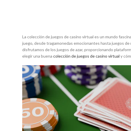
La colección de juegos de casino virtual es un mundo fascin
juego, desde tragamonedas emocionantes hasta juegos de me
disfrutamos de los juegos de azar, proporcionando plataform
elegir una buena
colección de juegos de casino virtual
y cóm