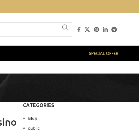
SPECIAL OFFER
CATEGORIES
Blog
sino
public