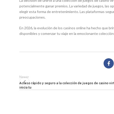
La decisión de unirte a una colección de juegos de casino v
potencialmente ganar premios. La variedad de juegos, las opo
elegir esta forma de entretenimiento. Las plataformas segur
preocupaciones.
En 2026, la evolución de los casinos online ha hecho que br
disponibles y comenzar tu viaje en la emocionante colección 
Newer
Acceso rápido y seguro a la colección de juegos de casino virt
inicia tu