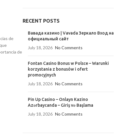
RECENT POSTS
Вавада казино | Vavada Зеркало Вход на
ncias de
официальный сайт
 que
July 18, 2026
No Comments
portancia de
Fontan Casino Bonus w Polsce – Warunki
korzystania z bonusów i ofert
promocyjnych
July 18, 2026
No Comments
Pin Up Casino – Onlayn Kazino
Azərbaycanda – Giriş və Başlama
July 18, 2026
No Comments