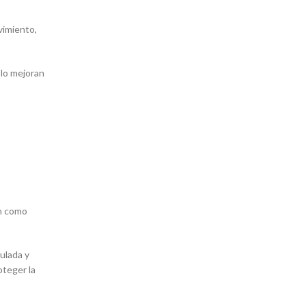
vimiento,
olo mejoran
ón como
gulada y
oteger la