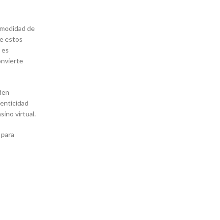
comodidad de
de estos
 es
onvierte
eden
tenticidad
ino virtual.
 para