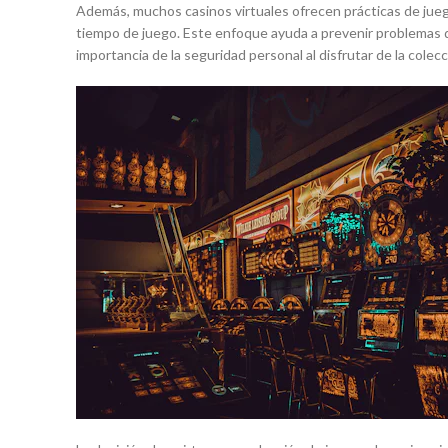
Además, muchos casinos virtuales ofrecen prácticas de jueg
tiempo de juego. Este enfoque ayuda a prevenir problemas d
importancia de la seguridad personal al disfrutar de la colecc