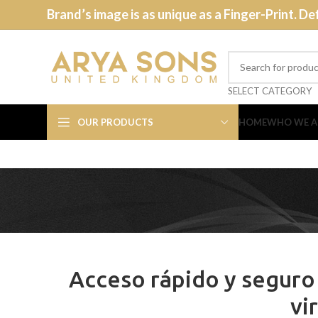
Brand’s image is as unique as a Finger-Print. De
SELECT CATEGORY
OUR PRODUCTS
HOME
WHO WE A
Acceso rápido y seguro 
vir