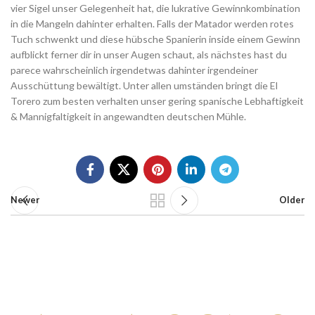
vier Sigel unser Gelegenheit hat, die lukrative Gewinnkombination
in die Mangeln dahinter erhalten. Falls der Matador werden rotes
Tuch schwenkt und diese hübsche Spanierin inside einem Gewinn
aufblickt ferner dir in unser Augen schaut, als nächstes hast du
parece wahrscheinlich irgendetwas dahinter irgendeiner
Ausschüttung bewältigt. Unter allen umständen bringt die El
Torero zum besten verhalten unser gering spanische Lebhaftigkeit
& Mannigfaltigkeit in angewandten deutschen Mühle.
Newer
Older