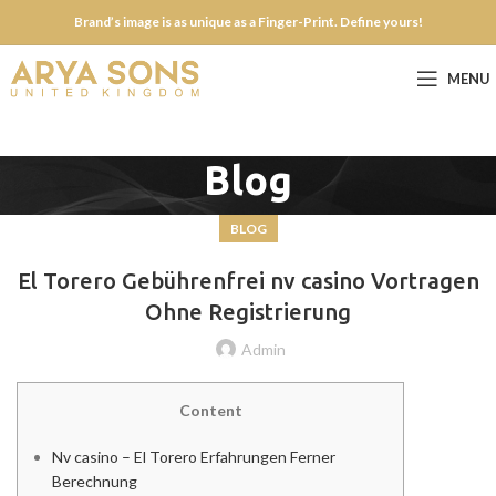
Brand’s image is as unique as a Finger-Print. Define yours!
MENU
Blog
BLOG
El Torero Gebührenfrei nv casino Vortragen
Ohne Registrierung
Admin
Content
Nv casino – El Torero Erfahrungen Ferner
Berechnung