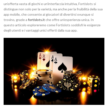
un’offerta vasta di giochi e un’interfaccia intuitiva, Fortislots si
distingue non solo per la varietà, ma anche per la fruibilità della sua
app mobile, che consente ai giocatori di divertirsi ovunque si
trovino, grazie a
fortislots.it
che offre un’esperienza unica. In
questo articolo esploreremo come Fortislots soddisfi le esigenze
degli utenti e i vantaggi unici offerti dalla sua app.