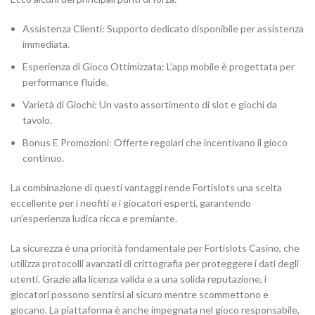
Assistenza Clienti: Supporto dedicato disponibile per assistenza
immediata.
Esperienza di Gioco Ottimizzata: L’app mobile è progettata per
performance fluide.
Varietà di Giochi: Un vasto assortimento di slot e giochi da
tavolo.
Bonus E Promozioni: Offerte regolari che incentivano il gioco
continuo.
La combinazione di questi vantaggi rende Fortislots una scelta
eccellente per i neofiti e i giocatori esperti, garantendo
un’esperienza ludica ricca e premiante.
La sicurezza è una priorità fondamentale per Fortislots Casino, che
utilizza protocolli avanzati di crittografia per proteggere i dati degli
utenti. Grazie alla licenza valida e a una solida reputazione, i
giocatori possono sentirsi al sicuro mentre scommettono e
giocano. La piattaforma è anche impegnata nel gioco responsabile,