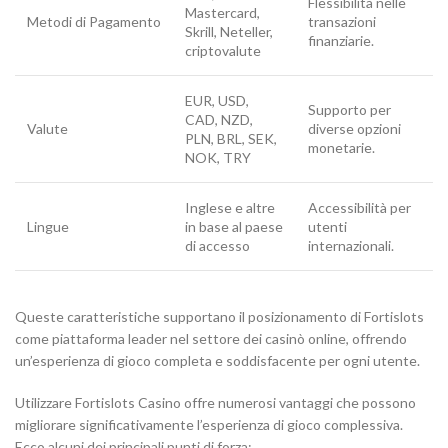
Flessibilità nelle
Mastercard,
Metodi di Pagamento
transazioni
Skrill, Neteller,
finanziarie.
criptovalute
EUR, USD,
Supporto per
CAD, NZD,
Valute
diverse opzioni
PLN, BRL, SEK,
monetarie.
NOK, TRY
Inglese e altre
Accessibilità per
Lingue
in base al paese
utenti
di accesso
internazionali.
Queste caratteristiche supportano il posizionamento di Fortislots
come piattaforma leader nel settore dei casinò online, offrendo
un’esperienza di gioco completa e soddisfacente per ogni utente.
Utilizzare Fortislots Casino offre numerosi vantaggi che possono
migliorare significativamente l’esperienza di gioco complessiva.
Ecco alcuni dei principali punti di forza: