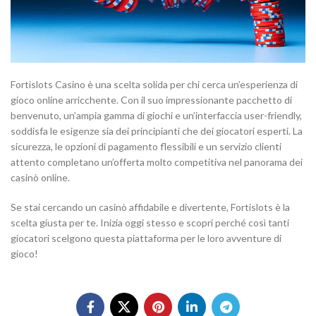
Fortislots Casino è una scelta solida per chi cerca un’esperienza di
gioco online arricchente. Con il suo impressionante pacchetto di
benvenuto, un’ampia gamma di giochi e un’interfaccia user-friendly,
soddisfa le esigenze sia dei principianti che dei giocatori esperti. La
sicurezza, le opzioni di pagamento flessibili e un servizio clienti
attento completano un’offerta molto competitiva nel panorama dei
casinò online.
Se stai cercando un casinò affidabile e divertente, Fortislots è la
scelta giusta per te. Inizia oggi stesso e scopri perché così tanti
giocatori scelgono questa piattaforma per le loro avventure di
gioco!