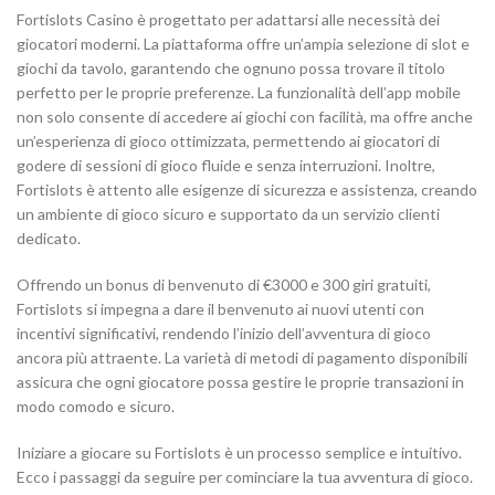
Fortislots Casino è progettato per adattarsi alle necessità dei
giocatori moderni. La piattaforma offre un’ampia selezione di slot e
giochi da tavolo, garantendo che ognuno possa trovare il titolo
perfetto per le proprie preferenze. La funzionalità dell’app mobile
non solo consente di accedere ai giochi con facilità, ma offre anche
un’esperienza di gioco ottimizzata, permettendo ai giocatori di
godere di sessioni di gioco fluide e senza interruzioni. Inoltre,
Fortislots è attento alle esigenze di sicurezza e assistenza, creando
un ambiente di gioco sicuro e supportato da un servizio clienti
dedicato.
Offrendo un bonus di benvenuto di €3000 e 300 giri gratuiti,
Fortislots si impegna a dare il benvenuto ai nuovi utenti con
incentivi significativi, rendendo l’inizio dell’avventura di gioco
ancora più attraente. La varietà di metodi di pagamento disponibili
assicura che ogni giocatore possa gestire le proprie transazioni in
modo comodo e sicuro.
Iniziare a giocare su Fortislots è un processo semplice e intuitivo.
Ecco i passaggi da seguire per cominciare la tua avventura di gioco.