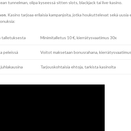
ean tunnelman, olipa kyseessä sitten slots, blackjack tai live-kasino.
non
. Kasino tarjoaa erilaisia kampanjoita, jotka houkuttelevat sekä uusia
bonuksia:
 talletuksesta
Minimitalletus 10 €, kierrätysvaatimus 30x
sa peleissä
Voitot maksetaan bonusrahana, kierrätysvaatimu
 juhlakausina
Tarjouskohtaisia ehtoja, tarkista kasinolta