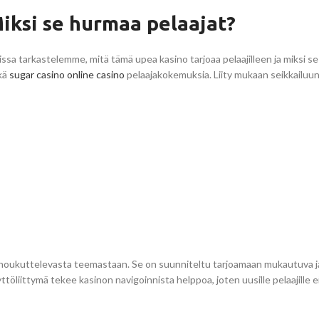
iksi se hurmaa pelaajat?
ssa tarkastelemme, mitä tämä upea kasino tarjoaa pelaajilleen ja miksi se
ekä
sugar casino online casino
pelaajakokemuksia. Liity mukaan seikkailuun
a houkuttelevasta teemastaan. Se on suunniteltu tarjoamaan mukautuva j
yttöliittymä tekee kasinon navigoinnista helppoa, joten uusille pelaajille 