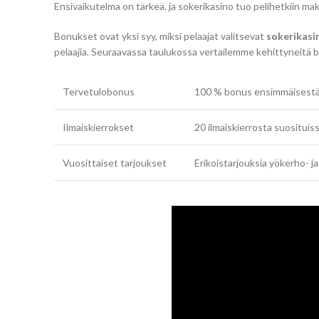
Ensivaikutelma on tärkeä, ja sokerikasino tuo pelihetkiin mak
Bonukset ovat yksi syy, miksi pelaajat valitsevat
sokerikasi
pelaajia. Seuraavassa taulukossa vertailemme kehittyneitä 
Tervetulobonus
100 % bonus ensimmäisestä
Ilmaiskierrokset
20 ilmaiskierrosta suosituis
Vuosittaiset tarjoukset
Erikoistarjouksia yökerho- ja