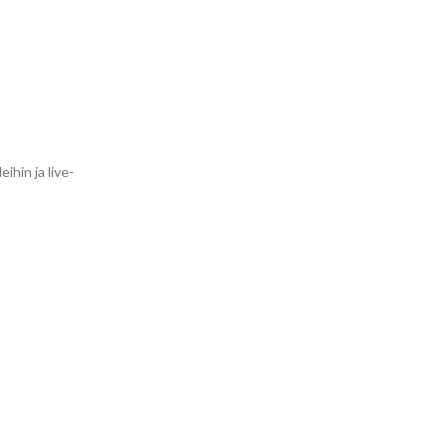
ihin ja live-