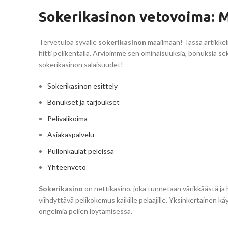
Sokerikasinon vetovoima: M
Tervetuloa syvälle
sokerikasinon
maailmaan! Tässä artikkeli
hitti pelikentällä. Arvioimme sen ominaisuuksia, bonuksia s
sokerikasinon salaisuudet!
Sokerikasinon esittely
Bonukset ja tarjoukset
Pelivalikoima
Asiakaspalvelu
Pullonkaulat peleissä
Yhteenveto
Sokerikasino
on nettikasino, joka tunnetaan värikkäästä j
viihdyttävä pelikokemus kaikille pelaajille. Yksinkertainen kä
ongelmia pelien löytämisessä.