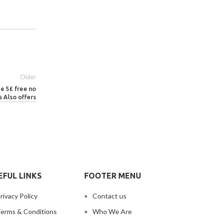
Older
ee 5£ free no
s Also offers
EFUL LINKS
FOOTER MENU
rivacy Policy
Contact us
erms & Conditions
Who We Are