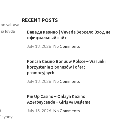
RECENT POSTS
 on valtava
 ja löydä
Вавада казино | Vavada Зеркало Вход на
официальный сайт
July 18, 2026
No Comments
Fontan Casino Bonus w Polsce – Warunki
korzystania z bonusów i ofert
promocyjnych
July 18, 2026
No Comments
Pin Up Casino – Onlayn Kazino
Azərbaycanda – Giriş və Başlama
a
July 18, 2026
No Comments
ei synny