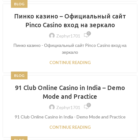
BLOG
Пинко казино – Официальный сайт
Pinco Casino вход на зеркало
0
Zephyr1701
Пинко казино - Официальный сайт Pinco Casino вход на
зеркало
CONTINUE READING
BLOG
91 Club Online Casino in India – Demo
Mode and Practice
0
Zephyr1701
91 Club Online Casino in India - Demo Mode and Practice
CONTINUE READING