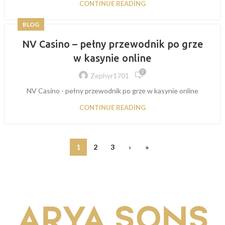
CONTINUE READING
BLOG
NV Casino – pełny przewodnik po grze
w kasynie online
0
Zephyr1701
NV Casino - pełny przewodnik po grze w kasynie online
CONTINUE READING
1
2
3
›
»