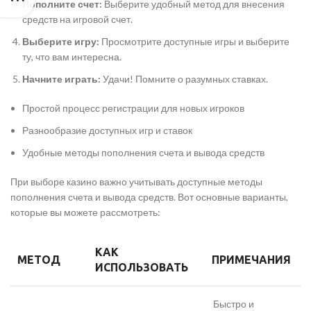
Пополните счет:
Выберите удобный метод для внесения
средств на игровой счет.
Выберите игру:
Просмотрите доступные игры и выберите
ту, что вам интересна.
Начните играть:
Удачи! Помните о разумных ставках.
Простой процесс регистрации для новых игроков
Разнообразие доступных игр и ставок
Удобные методы пополнения счета и вывода средств
При выборе казино важно учитывать доступные методы
пополнения счета и вывода средств. Вот основные варианты,
которые вы можете рассмотреть:
КАК
МЕТОД
ПРИМЕЧАНИЯ
ИСПОЛЬЗОВАТЬ
Быстро и