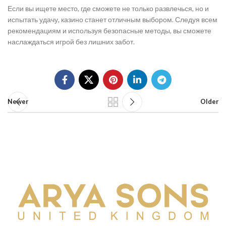
Если вы ищете место, где сможете не только развлечься, но и
испытать удачу, казино станет отличным выбором. Следуя всем
рекомендациям и используя безопасные методы, вы сможете
наслаждаться игрой без лишних забот.
Newer
Older