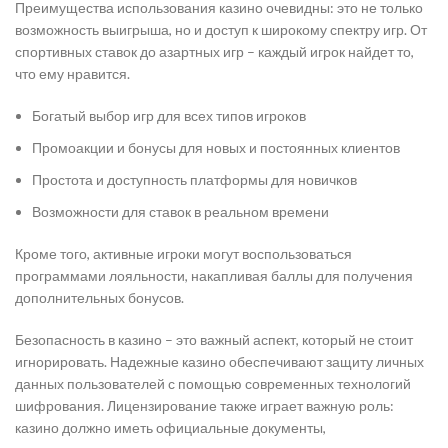
Преимущества использования казино очевидны: это не только
возможность выигрыша, но и доступ к широкому спектру игр. От
спортивных ставок до азартных игр – каждый игрок найдет то,
что ему нравится.
Богатый выбор игр для всех типов игроков
Промоакции и бонусы для новых и постоянных клиентов
Простота и доступность платформы для новичков
Возможности для ставок в реальном времени
Кроме того, активные игроки могут воспользоваться
программами лояльности, накапливая баллы для получения
дополнительных бонусов.
Безопасность в казино – это важный аспект, который не стоит
игнорировать. Надежные казино обеспечивают защиту личных
данных пользователей с помощью современных технологий
шифрования. Лицензирование также играет важную роль:
казино должно иметь официальные документы,