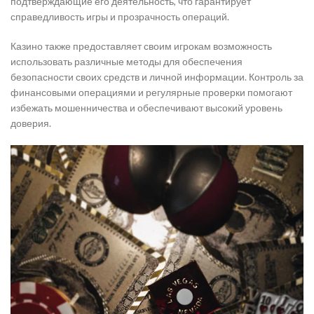
подтверждающие его деятельность, что гарантирует
справедливость игры и прозрачность операций.
Казино также предоставляет своим игрокам возможность
использовать различные методы для обеспечения
безопасности своих средств и личной информации. Контроль за
финансовыми операциями и регулярные проверки помогают
избежать мошенничества и обеспечивают высокий уровень
доверия.