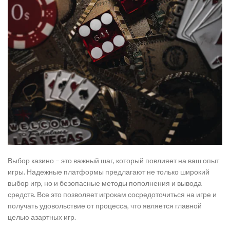
Выбор казино – это важный шаг, который повлияет на ваш опыт
игры. Надежные платформы предлагают не только широкий
выбор игр, но и безопасные методы пополнения и вывода
средств. Все это позволяет игрокам сосредоточиться на игре и
получать удовольствие от процесса, что является главной
целью азартных игр.