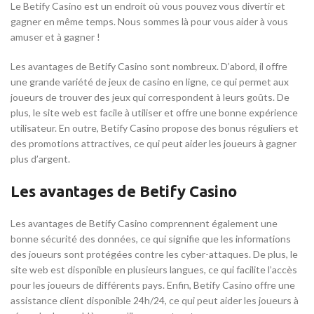
Le Betify Casino est un endroit où vous pouvez vous divertir et
gagner en même temps. Nous sommes là pour vous aider à vous
amuser et à gagner !
Les avantages de Betify Casino sont nombreux. D’abord, il offre
une grande variété de jeux de casino en ligne, ce qui permet aux
joueurs de trouver des jeux qui correspondent à leurs goûts. De
plus, le site web est facile à utiliser et offre une bonne expérience
utilisateur. En outre, Betify Casino propose des bonus réguliers et
des promotions attractives, ce qui peut aider les joueurs à gagner
plus d’argent.
Les avantages de Betify Casino
Les avantages de Betify Casino comprennent également une
bonne sécurité des données, ce qui signifie que les informations
des joueurs sont protégées contre les cyber-attaques. De plus, le
site web est disponible en plusieurs langues, ce qui facilite l’accès
pour les joueurs de différents pays. Enfin, Betify Casino offre une
assistance client disponible 24h/24, ce qui peut aider les joueurs à