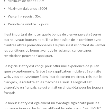
Minimum de dépôt : 20€
Maximum du bonus : 500€
Wagering requis : 35x
Période de validité : 7 jours
Il est important de noter que le bonus de bienvenue est réservé
aux nouveaux joueurs et qu’il est impossible de le combiner avec
d’autres offres promotionnelles. De plus, il est important de vérifier
les conditions du bonus avant de le réclamer, car certaines
restrictions peuvent s’appliquer.
Le logiciel Betify est conçu pour offrir une expérience de jeu en
ligne exceptionnelle. Grâce à son application mobile et à son site
web, vous pouvez jouer à des jeux de casino en direct, tels que le
blackjack, le roulette et les machines à sous. Le logiciel est
disponible en français, ce qui en fait un choix idéal pour les joueurs
français.
Le bonus Betify est également un avantage significatif pour les
nouveaux joueurs. En fait, en utilisant le code promo “BETIFY10”,