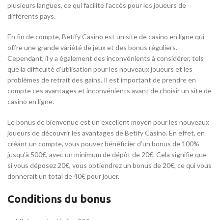
plusieurs langues, ce qui facilite l’accès pour les joueurs de
différents pays.
En fin de compte, Betify Casino est un site de casino en ligne qui
offre une grande variété de jeux et des bonus réguliers.
Cependant, il y a également des inconvénients à considérer, tels
que la difficulté d’utilisation pour les nouveaux joueurs et les
problèmes de retrait des gains. Il est important de prendre en
compte ces avantages et inconvénients avant de choisir un site de
casino en ligne.
Le bonus de bienvenue est un excellent moyen pour les nouveaux
joueurs de découvrir les avantages de Betify Casino. En effet, en
créant un compte, vous pouvez bénéficier d’un bonus de 100%
jusqu’à 500€, avec un minimum de dépôt de 20€. Cela signifie que
si vous déposez 20€, vous obtiendrez un bonus de 20€, ce qui vous
donnerait un total de 40€ pour jouer.
Conditions du bonus