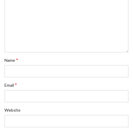
*
Name
*
Email
Website