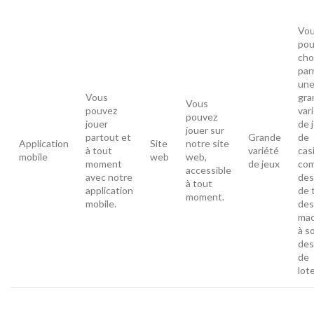
Vo
pou
cho
par
un
Vous
gra
Vous
pouvez
var
pouvez
jouer
de 
jouer sur
partout et
Grande
de
Application
Site
notre site
à tout
variété
cas
mobile
web
web,
moment
de jeux
com
accessible
avec notre
des
à tout
application
de 
moment.
mobile.
des
mac
à s
des
de
lote