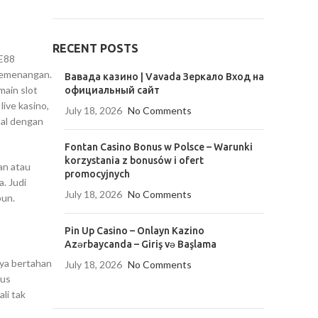
RECENT POSTS
WE88
 kemenangan.
Вавада казино | Vavada Зеркало Вход на
main slot
официальный сайт
ive kasino,
July 18, 2026
No Comments
nal dengan
Fontan Casino Bonus w Polsce – Warunki
korzystania z bonusów i ofert
an atau
promocyjnych
. Judi
July 18, 2026
No Comments
pun.
Pin Up Casino – Onlayn Kazino
Azərbaycanda – Giriş və Başlama
nya bertahan
July 18, 2026
No Comments
rus
li tak