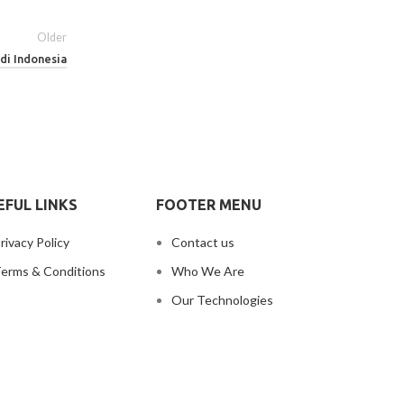
Older
 di Indonesia
EFUL LINKS
FOOTER MENU
rivacy Policy
Contact us
erms & Conditions
Who We Are
Our Technologies