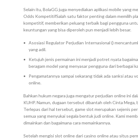
Selain itu, BolaGG juga menyediakan aplikasi mobile yan
Odds KompetitifSalah satu faktor penting dalam memilih p
kompetitif, memberikan peluang terbaik bagi pengguna unt
keuntungan yang bisa diperoleh pun menjadi lebih besar.
Asosiasi Regulator Perjudian Internasional () mencantumk
yang adil.
Ketujuh jenis permainan ini menjadi potret nyata bagaim
beragam model yang menyasar pengguna dari berbagai kal
Pengamatannya sampai sekarang tidak ada sanksi atau vo
online.
Bahkan hukum negara juga mengatur perjudian online ini d
KUHP. Namun, dugaan tersebut dibantah oleh Cinta Mega, b
Terlepas dari hal tersebut, game slot merupakan sejenis per
semua yang menyukai segala bentuk judi online. Kami memba
dimainkan dan bagaimana cara memainkannya.
Setelah mengisi slot online dari casino online atau situs pe