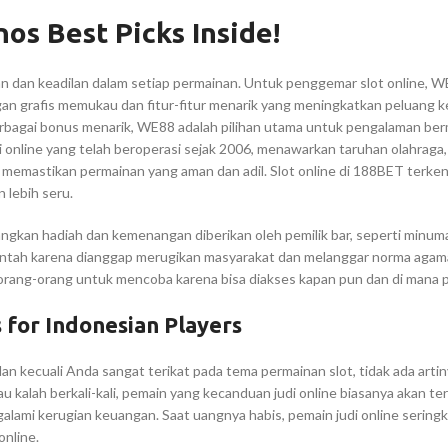
os Best Picks Inside!
n dan keadilan dalam setiap permainan. Untuk penggemar slot online, 
gan grafis memukau dan fitur-fitur menarik yang meningkatkan peluang
rbagai bonus menarik, WE88 adalah pilihan utama untuk pengalaman ber
nline yang telah beroperasi sejak 2006, menawarkan taruhan olahraga, l
 memastikan permainan yang aman dan adil. Slot online di 188BET terke
 lebih seru.
kan hadiah dan kemenangan diberikan oleh pemilik bar, seperti minum
erintah karena dianggap merugikan masyarakat dan melanggar norma agama
 orang-orang untuk mencoba karena bisa diakses kapan pun dan di mana 
 for Indonesian Players
an kecuali Anda sangat terikat pada tema permainan slot, tidak ada arti
kalah berkali-kali, pemain yang kecanduan judi online biasanya akan te
ami kerugian keuangan. Saat uangnya habis, pemain judi online seringka
nline.