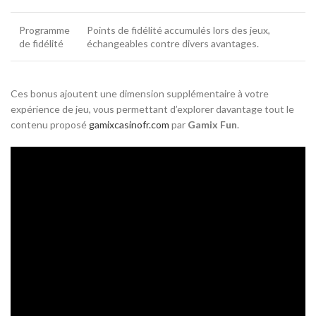
Programme
Points de fidélité accumulés lors des jeux,
de fidélité
échangeables contre divers avantages.
Ces bonus ajoutent une dimension supplémentaire à votre
expérience de jeu, vous permettant d’explorer davantage tout le
contenu proposé
gamixcasinofr.com
par
Gamix Fun
.