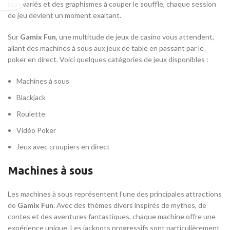
jeux variés et des graphismes à couper le souffle, chaque session
de jeu devient un moment exaltant.
Sur
Gamix Fun
, une multitude de jeux de casino vous attendent,
allant des machines à sous aux jeux de table en passant par le
poker en direct. Voici quelques catégories de jeux disponibles :
Machines à sous
Blackjack
Roulette
Vidéo Poker
Jeux avec croupiers en direct
Machines à sous
Les machines à sous représentent l’une des principales attractions
de
Gamix Fun
. Avec des thèmes divers inspirés de mythes, de
contes et des aventures fantastiques, chaque machine offre une
expérience unique. Les jackpots progressifs sont particulièrement