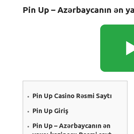
Pin Up – Azərbaycanın ən ya
Pin Up Casino Rəsmi Saytı
Pin Up Giriş
Pin Up – Azərbaycanın ən