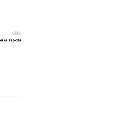
Older
ьная версия