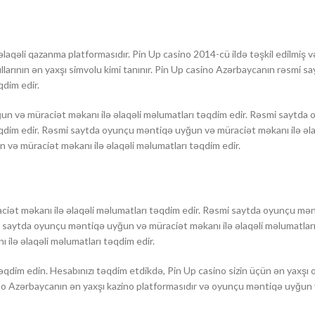
laqəli qazanma platformasıdır. Pin Up casino 2014-cü ildə təşkil edilmiş v
llarının ən yaxşı simvolu kimi tanınır. Pin Up casino Azərbaycanın rəsmi sa
qdim edir.
un və müraciət məkanı ilə əlaqəli məlumatları təqdim edir. Rəsmi saytda
qdim edir. Rəsmi saytda oyunçu məntiqə uyğun və müraciət məkanı ilə əla
və müraciət məkanı ilə əlaqəli məlumatları təqdim edir.
iət məkanı ilə əlaqəli məlumatları təqdim edir. Rəsmi saytda oyunçu mə
mi saytda oyunçu məntiqə uyğun və müraciət məkanı ilə əlaqəli məlumatlar
ilə əlaqəli məlumatları təqdim edir.
 təqdim edin. Hesabınızı təqdim etdikdə, Pin Up casino sizin üçün ən yaxşı
no Azərbaycanın ən yaxşı kazino platformasıdır və oyunçu məntiqə uyğun