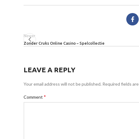
Newer
Zonder Cruks Online Casino – Spelcollectie
LEAVE A REPLY
Your email address will not be published.
Required fields ar
*
Comment