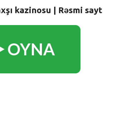
xşı kazinosu | Rəsmi sayt
▶️ OYNA