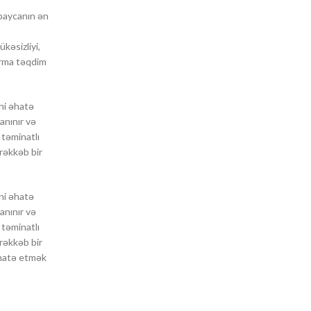
rbaycanın ən
s
kəsizliyi,
orma təqdim
ni əhatə
anınır və
təminatlı
rəkkəb bir
ni əhatə
anınır və
təminatlı
rəkkəb bir
əhatə etmək