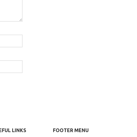
EFUL LINKS
FOOTER MENU