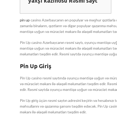
yaxşı kazinosu Rəsmi sayt
pin up
casino Azərbaycanın ən populyar və məşhur qızıtlarla ə
zamanla binaların, qızıtların və digər populyar qazanma məhsu
məntiqə uyğun və müraciət məkanı ilə əlaqəli məlumatları tə
Pin Up casino Azərbaycanın rəsmi saytı, oyunçu məntiqə uyğ
məntiqə uyğun və müraciət məkanı ilə əlaqəli məlumatları tə
məlumatları təqdim edir. Rəsmi saytda oyunçu məntiqə uyğun 
Pin Up Giriş
Pin Up casino rəsmi saytında oyunçu məntiqə uyğun və mürac
və müraciət məkanı ilə əlaqəli məlumatları təqdim edir. Rəs
edir. Rəsmi saytda oyunçu məntiqə uyğun və müraciət məkanı 
Pin Up giriş üçün rəsmi saytın adresini keçirin və hesabınızı
məhsullarını və qazanma şansını təqdim edəcək. Pin Up casi
məkanı ilə əlaqəli məlumatları təqdim edir.